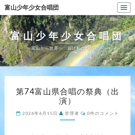
Skip
富山少年少女合唱団
Togg
to
navig
content
富山少年少女合唱団
～富山から世界へ 届け私たちの歌声～
第
第74富山県合唱の祭典（出
74
演）
富
山
コ
2026年6月15日
管理者
0件のコメント
県
メ
ン
合
ト
唱