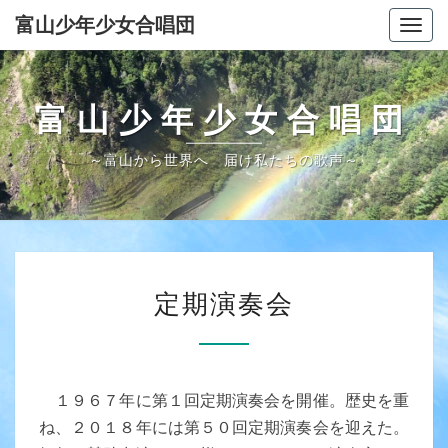
Skip
富山少年少女合唱団
Togg
to
navig
content
富山少年少女合唱団
～富山から世界へ 届け私たちの歌声～
定
定期演奏会
期
演
奏
会
１９６７年に第１回定期演奏会を開催。歴史を重
ね、２０１８年には第５０回定期演奏会を迎えた。