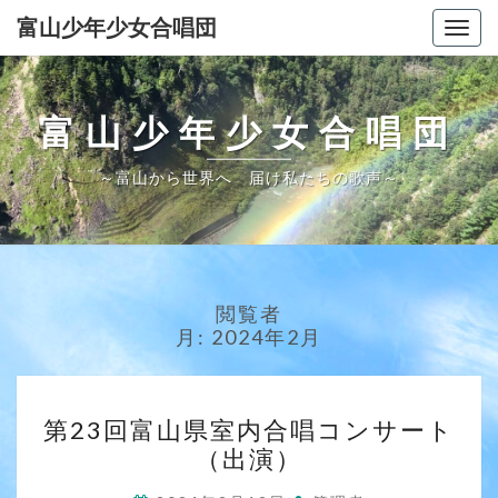
Skip
富山少年少女合唱団
Togg
to
navig
content
富山少年少女合唱団
～富山から世界へ 届け私たちの歌声～
閲覧者
月:
2024年2月
第
第23回富山県室内合唱コンサート
23
（出演）
回
富