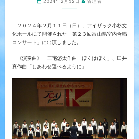
2024年2月12日
管理者
山
県
室
２０２４年２月１１日（日）、アイザック小杉文
内
化ホールにて開催された「第２３回富山県室内合唱
合
コンサート」に出演しました。
唱
《演奏曲》 三宅悠太作曲「ぼくはぼく」、臼井
コ
真作曲「しあわせ運べるように」
ン
サ
ー
ト
（出
演）