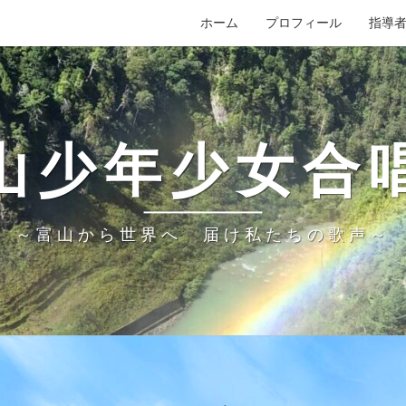
ホーム
プロフィール
指導
山少年少女合
～富山から世界へ 届け私たちの歌声～