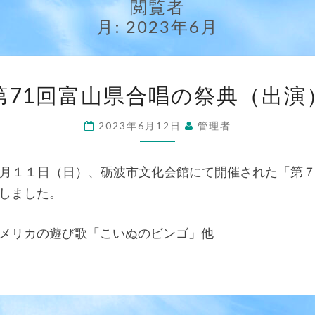
閲覧者
月:
2023年6月
第
第71回富山県合唱の祭典（出演
71
回
2023年6月12日
管理者
富
山
月１１日（日）、砺波市文化会館にて開催された「第７
県
しました。
合
唱
メリカの遊び歌「こいぬのビンゴ」他
の
祭
典
（出