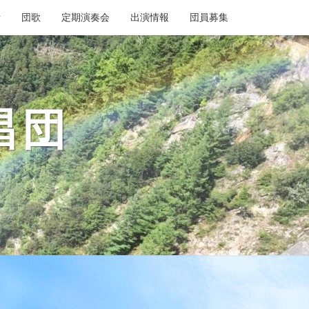
者
団歌
定期演奏会
出演情報
団員募集
唱団